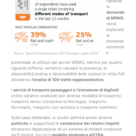
riguarda
la
domanda
di MDMS
,
verrà
esplorata
la
domanda
esistente
e
potenziale di utilizzo dei servizi MDMS, mentre per quanto
riguarda l’offerta, verranno valutate la presenza, la
disponibilità pratica e l’accessibilità delle opzioni in tutta l’UE
attraverso
l’analisi di 100 tratte rappresentative.
I
servizi di trasporto passeggeri e l’emissione di biglietti
online saranno analizzati per diverse modalità di trasporto:
trasporto aereo (compresa la Norvegia), trasporto
ferroviario, trasporto con autobus e trasporto marittimo.
Sulla base dell’analisi, lo studio definirà anche diverse
politiche
e supporterà la
valutazione dei relativi impatti
attraverso l’applicazione di un sistema di modelli composto
da 6 moduli, tra cui il
modello strategico ASTRA
.