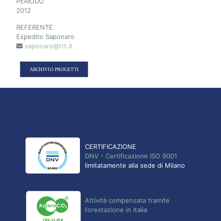
PERIODO
2012
REFERENTE
Espedito Saponaro
saponaro@trt.it
ARCHIVIO PROGETTI
CERTIFICAZIONE
DNV - Certificazione ISO 9001
limitatamente alla sede di Milano
Attività compensata tramite
forestazione in Italia